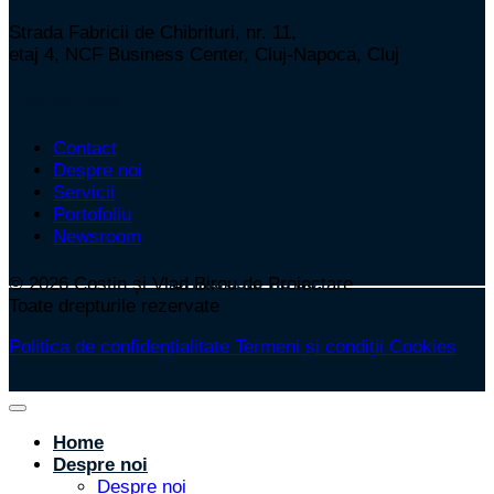
Strada Fabricii de Chibrituri, nr. 11,
etaj 4, NCF Business Center, Cluj-Napoca, Cluj
Link-uri utile
Contact
Despre noi
Servicii
Portofoliu
Newsroom
Urmărește-ne pe:
© 2026
Costin și Vlad Birou de Proiectare
Toate drepturile rezervate
Politica de confidențialitate
Termeni și condiții
Cookies
Home
Despre noi
Despre noi