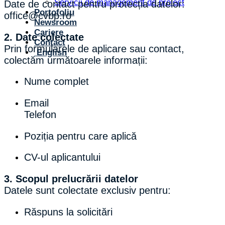
Servicii de management de proiect
Date de contact pentru protecția datelor:
Portofoliu
office@cvbp.ro
Newsroom
Cariere
2. Date colectate
Contact
Prin formularele de aplicare sau contact,
English
colectăm următoarele informații:
Nume complet
Email
Telefon
Poziția pentru care aplică
CV-ul aplicantului
3. Scopul prelucrării datelor
Datele sunt colectate exclusiv pentru:
Răspuns la solicitări