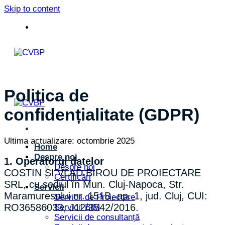
Skip to content
Politica de
confidențialitate (GDPR)
Ultima actualizare: octombrie 2025
Home
Despre noi
1. Operatorul datelor
Despre noi
COSTIN SI VLAD BIROU DE PROIECTARE
Certificări
SRL, cu sediul în Mun. Cluj-Napoca, Str.
Servicii
Maramuresului nr. 151B, ap. 1, jud. Cluj, CUI:
Servicii de Proiectare
RO36586033, J12/3542/2016.
Servicii BIM
Servicii de consultanță